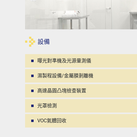
設備
曝光對準機及光源量測儀
濕製程設備/金屬膜剝離機
高速晶圓凸塊檢查裝置
光罩檢測
VOC氣體回收